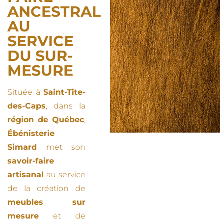
ANCESTRAL
AU
SERVICE
DU SUR-
MESURE
Située à
Saint-Tite-
des-Caps
, dans la
région de Québec
,
Ébénisterie
Simard
met son
savoir-faire
artisanal
au service
de la création de
meubles sur
mesure
et de