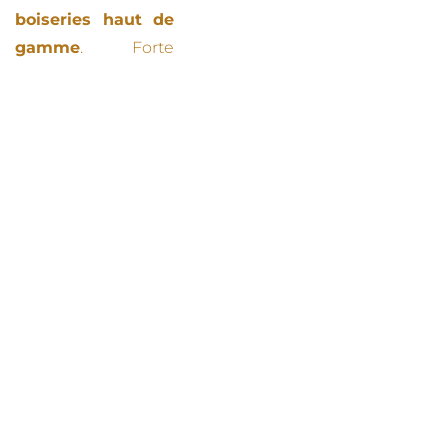
boiseries haut de
gamme
. Forte
d’une profonde
maîtrise du travail
du bois, l’entreprise
façonne des pièces
uniques en
respectant les
méthodes
ancestrales
qui ont
façonné l’art de
l’
ébénisterie
.
Chaque réalisation
marie authenticité,
qualité et élégance,